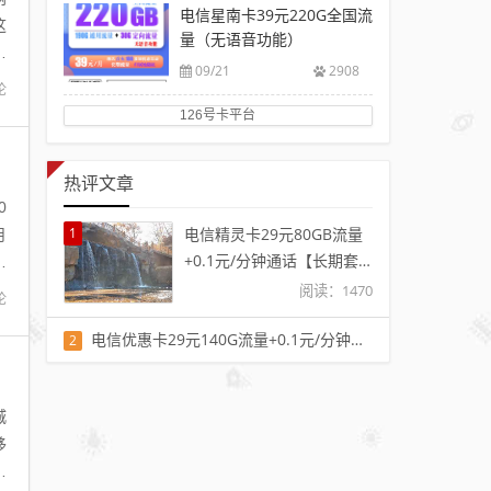
电信星南卡39元220G全国流
这
量（无语音功能）
的
09/21
2908
论
126号卡平台
热评文章
0
1
电信精灵卡29元80GB流量
月
+0.1元/分钟通话【长期套
受
餐】【发全国】
阅读：1470
论
电信优惠卡29元140G流量+0.1元/分钟通话【长期套餐】【发全国】
2
阅读：1401
城
移
用