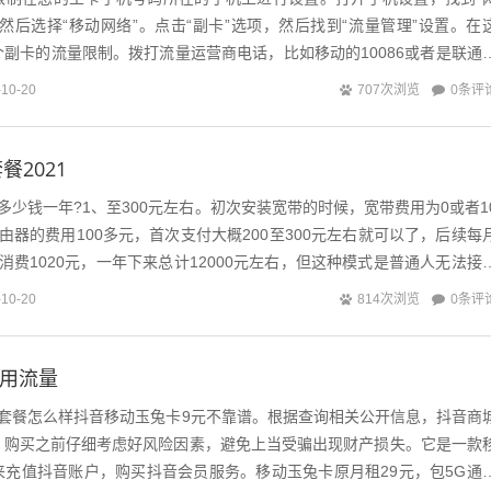
然后选择“移动网络”。点击“副卡”选项，然后找到“流量管理”设置。在
副卡的流量限制。拨打流量运营商电话，比如移动的10086或者是联通
客服，关闭副卡流量业务...
0条评
-10-20
707次浏览
2021
M多少钱一年?1、至300元左右。初次安装宽带的时候，宽带费用为0或者1
由器的费用100多元，首次支付大概200至300元左右就可以了，后续每
消费1020元，一年下来总计12000元左右，但这种模式是普通人无法接
格表如...
0条评
-10-20
814次浏览
通用流量
元套餐怎么样抖音移动玉兔卡9元不靠谱。根据查询相关公开信息，抖音商
，购买之前仔细考虑好风险因素，避免上当受骗出现财产损失。它是一款
来充值抖音账户，购买抖音会员服务。移动玉兔卡原月租29元，包5G通