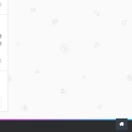
论
要
游
*
论