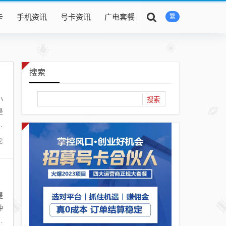
卡
手机资讯
号卡资讯
广电套餐
繁
搜索
小
是
上
论
提
种
月