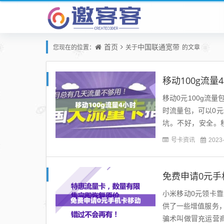
首页
中国联通宽带
您现在的位置：
关于
的文章
移动100g流量
移动0元100g流
时流量包，可以0元
坑。不好，安全。
使。不是通用的流量
号卡资讯
2023
免费申请0元手
小米移动0元领卡
供了一些增值服务
骗术叫做冒充运营