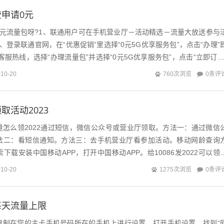
申请0元
0元流量包呀?1、联通用户可在手机营业厅－活动精选－流量大放送参与
、登录联通官网，在“优惠促销”里选择“0元5G优享服务包”，点击“办理”
客服热线，选择“办理流量包”并选择“0元5G优享服务包”，点击“立即订购
户可以按照...
0条评
-10-20
760次浏览
取活动2023
量怎么领2022通过短信，微信公众号或营业厅领取。方法一：通过微信
法二：看短信通知。方法三：去手机营业厅看参加活动。移动网龄查询
下载安装中国移动APP，打开中国移动APP。给10086发2022可以领
0086发送短信20...
0条评
-10-20
1275次浏览
每天流量上限
限制在您的主卡手机号码所在的手机上进行设置。打开手机设置，找到“