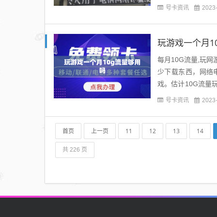
流量+30G定向流量
号卡资讯
2023
玩游戏一个月1
每月10G流量,玩网
少下载东西，网络
戏。估计10G流量
1024*1024*1024字.
号卡资讯
2023
首页
上一页
11
12
13
14
共 226 页