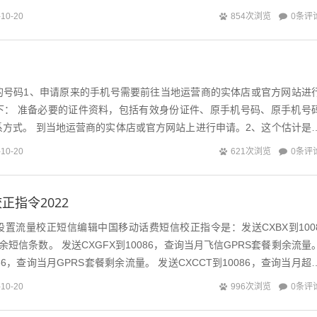
示，所以一般使用建议加 5元 就...
0条评
-10-20
854次浏览
的号码1、申请原来的手机号需要前往当地运营商的实体店或官方网站进
下： 准备必要的证件资料，包括有效身份证件、原手机号码、原手机号
系方式。 到当地运营商的实体店或官方网站上进行申请。2、这个估计是
电话号码都是不能按照自己想要的点...
0条评
-10-20
621次浏览
正指令2022
置流量校正短信编辑中国移动话费短信校正指令是：发送CXBX到100
短信条数。 发送CXGFX到10086，查询当月飞信GPRS套餐剩余流量
086，查询当月GPRS套餐剩余流量。 发送CXCCT到10086，查询当月超
.
0条评
-10-20
996次浏览