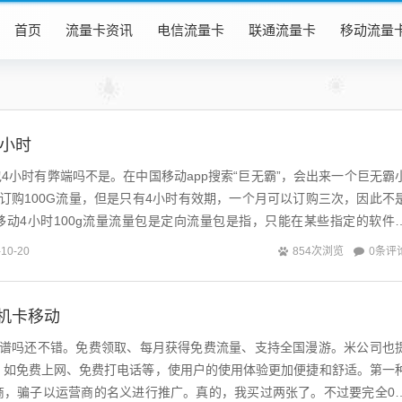
首页
流量卡资讯
电信流量卡
联通流量卡
移动流量
4小时
量包4小时有弊端吗不是。在中国移动app搜索“巨无霸”，会出来一个巨无霸
订购100G流量，但是只有4小时有效期，一个月可以订购三次，因此不
移动4小时100g流量流量包是定向流量包是指，只能在某些指定的软件
，如果不小心用了就...
0条评
-10-20
854次浏览
机卡移动
靠谱吗还不错。免费领取、每月获得免费流量、支持全国漫游。米公司也
，如免费上网、免费打电话等，使用户的使用体验更加便捷和舒适。第一
商，骗子以运营商的名义进行推广。真的，我买过两张了。不过要完全0