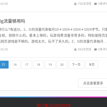
，激活5个工作日添加0元包1...
0条评
-10-20
756次浏览
0g流量够用吗
游行么?有追分。1、G的流量代表每月10＊1024＊1024＊1024字节。只
电视，视频什么的。基本上够的。玩游戏费流量非常多的，特别是网页
玩网页游戏是不够的。游戏太大，玩不了多久的。2、G的流量代表每月10
..
0条评
-10-20
934次浏览
16
17
18
19
20
下一页
末页
15
点击查看更多
鄂ICP备2022005464号