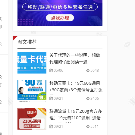
活
即
”
图文推荐
论
关于代理的一些说明，想做
代理的仔细阅读一遍
05/06
5048
公
移动天菲卡：19元60G通用
方
+30G定向+3个亲情号互打免
流
费
09/21
3406
论
联通流量卡19元200g官方办
理：19元包210G通用+通话
0.15元/分钟
09/21
5511
网