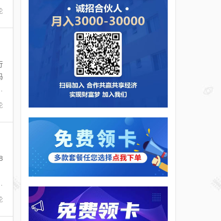
论
行
码
不
论
8
。
级
论