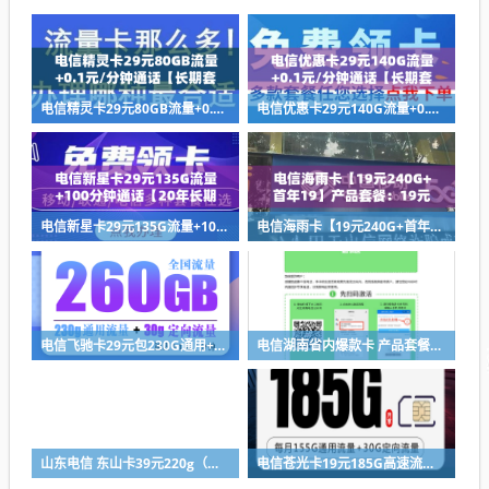
电信精灵卡29元80GB流量+0.1元/分钟通话【长期套餐】【发全国】
电信优惠卡29元140G流量+0.1元/分钟通话【长期套餐】【发全国】
电信新星卡29元135G流量+100分钟通话【20年长期套餐】
电信海雨卡【19元240G+首年19】产品套餐：19元210G通用+30G定向+通话0.1
电信飞驰卡29元包230G通用+30G定向+通话0.1元/分钟
电信湖南省内爆款卡 产品套餐：19元125G通用+30g定向+100分钟
山东电信 东山卡39元220g（无语音短信功能）
电信苍光卡19元185G高速流量+100分钟通话(首充100，归属地广州)