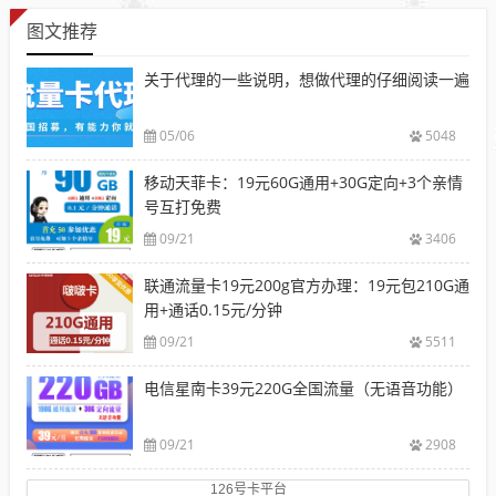
图文推荐
关于代理的一些说明，想做代理的仔细阅读一遍
05/06
5048
移动天菲卡：19元60G通用+30G定向+3个亲情
号互打免费
09/21
3406
联通流量卡19元200g官方办理：19元包210G通
用+通话0.15元/分钟
09/21
5511
电信星南卡39元220G全国流量（无语音功能）
09/21
2908
126号卡平台