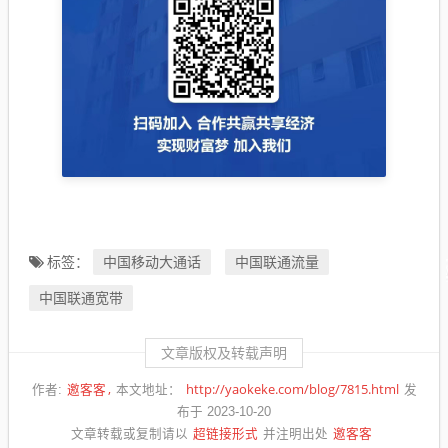
中国移动大通话
中国联通流量
标签：
中国联通宽带
文章版权及转载声明
邀客客
http://yaokeke.com/blog/7815.html
作者:
本文地址：
发
布于 2023-10-20
超链接形式
邀客客
文章转载或复制请以
并注明出处