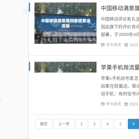
中国移动满意
中国移动评论有礼
因此旗下的评价有
部署，于2000年
的，10086正规发
号卡资讯
2023
苹果手机用流
苹果x手机信号差
如果在较偏远、密
动手机：有时信号
络质量较差的地方，
号卡资讯
2023
首页
上一页
2
3
4
5
6