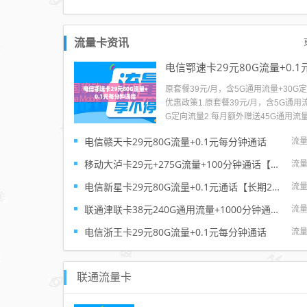
流量卡资讯
原套餐39元/月，含5G通用流量+30G
优惠政策1.原套餐39元/月，含5G通用流
G定向流量2.每月额外赠送45G通用流
效期12个月。激活后3个工作日到账（
电信赣天卡29元80G流量+0.1元每分钟通话
流
量按天折算）3.充50送50，本金立即
送50元分5个月返还，每个月返10元4.
移动大泸卡29元+275G流量+100分钟通话【只发上海市内】
流
月享40元体验金，体验金...
电信新星卡29元80G流量+0.1元通话【长期20年套餐】
流
联通津联卡38元240G通用流量+1000分钟通话【到期自动续约】
流
电信浙王卡29元80G流量+0.1元每分钟通话
流
联通流量卡