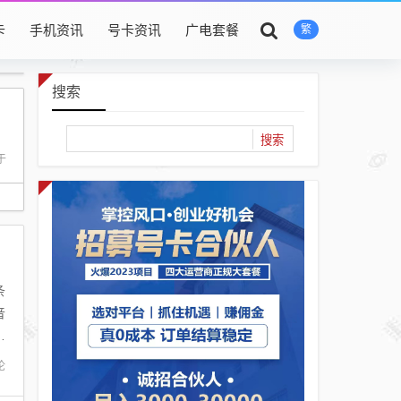
卡
手机资讯
号卡资讯
广电套餐
繁
搜索
于
条
音
假
论