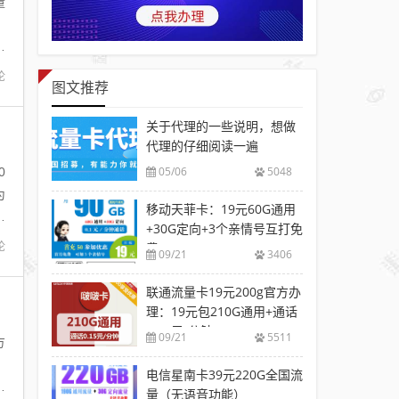
量
，
。
论
图文推荐
关于代理的一些说明，想做
代理的仔细阅读一遍
05/06
5048
0
为
移动天菲卡：19元60G通用
的
+30G定向+3个亲情号互打免
论
费
09/21
3406
联通流量卡19元200g官方办
理：19元包210G通用+通话
0.15元/分钟
09/21
5511
方
。
电信星南卡39元220G全国流
菜
量（无语音功能）