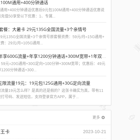
100M通用+400分钟通话
M通用+400分钟通话优惠后9元包100M通用+400分钟通话优惠说
值50享受以下优惠：1、专属...
套餐：大暑卡 29元135G全国流量+3个亲情号
9元135G全国流量+3个亲情号原套餐资费：59元/月=15G通用+
：29元/月=105G通用...
移动芒果卡49元年享600G流量+年享1200分钟通话+300M宽带+1年双视频会员
9元=20G通用+30G定向+100分钟+300M宽带；优惠后：49元
200分钟通话+300...
限流量19元：19元包125G通用+30G定向流量
流量19元怎么样？是真的还是假的？这张卡确实为真，带有11
打号码、发送短信，支持登录官方APP，属于...
更多
大王卡
2023-10-21