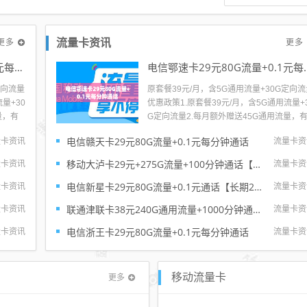
更多
更多
流量卡资讯
电信鄂速卡29元80G流量+0.1元每分钟通话
电信鄂速卡29元8
定向流量
原套餐39元/月，含5G通用流量+30G定向
量+30
优惠政策1.原套餐39元/月，含5G通用流量+
量，有
G定向流量2.每月额外赠送45G通用流量，
首月流
效期12个月。激活后3个工作日到账（首月
电信赣天卡29元80G流量+0.1元每分钟通话
量卡资讯
流量卡资
到账，赠
量按天折算）3.充50送50，本金立即到账，
激活当
送50元分5个月返还，每个月返10元4.激活
移动大泸卡29元+275G流量+100分钟通话【只发上海市内】
量卡资讯
流量卡资
月享40元体验金，体验金...
电信新星卡29元80G流量+0.1元通话【长期20年套餐】
量卡资讯
流量卡资
联通津联卡38元240G通用流量+1000分钟通话【到期自动续约】
量卡资讯
流量卡资
电信浙王卡29元80G流量+0.1元每分钟通话
量卡资讯
流量卡资
更多
移动流量卡