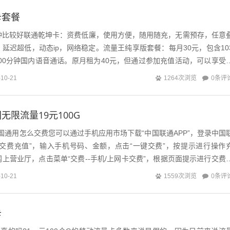
卡套餐
种比较好联通乾坤卡：资费低廉，使用方便，随用随充，无需预存，任意
延迟超低，动态ip，网络稳定。流量王纯享版套餐：每月30元，包含10
00分钟国内语音通话。原月租为40元，但通过参加充值活动，可以享受
连续优惠两年或四年。电...
0条评
-10-21
1264次浏览
无限流量19元100G
g全国通用怎么交费您可以通过手机应用市场下载“中国联通APP”，登录中国
“交费充值”，输入手机号码、金额，点击“一键交费”，按提示进行操作
上营业厅，点击菜单“交费--手机/上网卡交费”，根据页面提示进行交费
业厅】APP...
0条评
-10-21
1559次浏览
卡