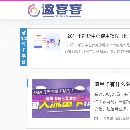
126
号
126号卡系统中心使用教程本平台的定位
卡
行业各级代理提供分销解决方案，助力其
平
卡行业的辛...
台
流量卡有什么
联通300g流量卡
件比较苛刻，一般
通话、短信等业务，
的，是商家为了引起
号卡资讯
2023