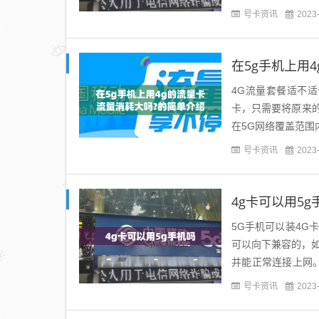
单中，找到“网络和互.
号卡资讯
2023
在5g手机上用
4G流量套餐适不适
卡，只需要将原来的
在5G网络覆盖范围
的5G手机，可订购使
号卡资讯
2023
4g卡可以用5g
5G手机可以装4G
可以向下兼容的，如
并能正常连接上网。
同样也可以兼容2G\3G
号卡资讯
2023