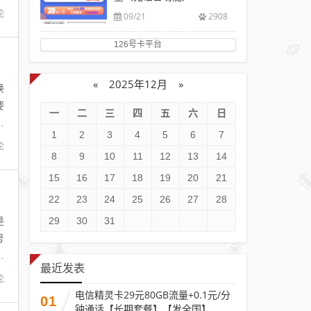
论
09/21
2908
126号卡平台
«
2025年12月
»
换
要
一
二
三
四
五
六
日
用
1
2
3
4
5
6
7
论
8
9
10
11
12
13
14
15
16
17
18
19
20
21
22
23
24
25
26
27
28
是
29
30
31
号
卡
最近发表
论
电信精灵卡29元80GB流量+0.1元/分
01
钟通话【长期套餐】【发全国】