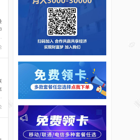
叠
3
每
论
联
充
。
论