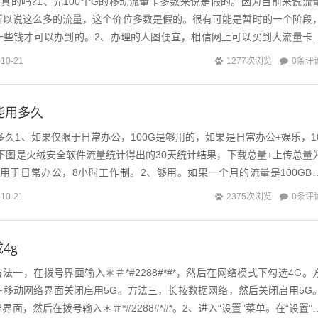
量卡是真的吗?1、元100个G的移动流量卡多数来说是假的。因为目前来说流
所以说这么多的流量，这个价位多数是假的。很有可能是暂时的一个阶段
一些钱才可以办到的。2、办理的人图便宜，相信网上可以买到大流量卡
卡的存在。随着三大运营商...
0条评
-10-21
1277次浏览
能用多久
用多久1、如果仅限于日常办公，100G是够用的，如果是日常办公+娱乐，1
下图是火绒安全软件流量统计得出的30天统计结果，下载总量+上传总量
仅用于日常办公，8小时工作制。2、够用。如果一个月的流量是100GB
了。但如果有要...
0条评
-10-21
2375次浏览
4g
方法一，在拨号界面输入＊＃*#2288#*#*，然后在网络模式下勾选4G。
在移动网络界面关闭启用5G。方法三，长按数据网络，然后关闭启用5G
面，然后在拨号输入＊＃*#2288#*#*。2、进入“设置”菜单。在“设置”