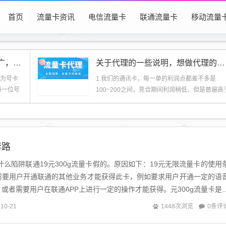
首页
流量卡资讯
电信流量卡
联通流量卡
移动流量
126号卡系统中心使用教程（推广，佣金，订单实时同步，物流追踪）
关于代理的一些说明，想做代理的仔细阅读一遍
是为号卡
1.我们的通讯卡，每一单的利润点都差不多是
每一位号
100~200之间，竞合期间利润稍低，但是普遍高
同行，这...
套路
有什么陷阱联通19元300g流量卡假的。原因如下：19元无限流量卡的使用
需要用户开通联通的其他业务才能获得此卡，例如要求用户开通一定的语
或者需要用户在联通APP上进行一定的操作才能获得。元300g流量卡是
客户购买兴趣而做的...
0条评
-10-21
1448次浏览