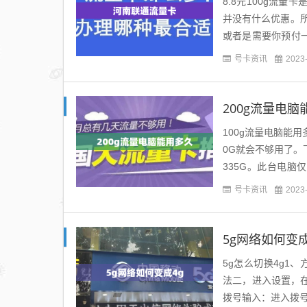
8.8元100g流
并没有什么优惠。
或者是需要你预付
事实是也确实有这种
号卡资讯
2023
200g流量电脑
100g流量电脑能
0G就会不够用了。
335G。此台电脑
话，大部分人是够用
号卡资讯
2023
5g网络如何变成
5g怎么切换4g1、
法二，进入设置，
拨号输入：进入拨号界