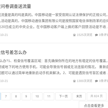
度问卷调查送流量
送流量是真的吗是真的。中国移动是一家受官网认证法律保护的正规公司
礼活动是真的，中国移动通信集团有限公司是按照国家电信体制改革的总
4月20日成立的中央企业。在中国移动客户端上搞的客户回馈活动是不收
来的回馈活动也是不收钱的，我...
0条评
-10-21
1525次浏览
量信号差怎么办
怎么办?1、检查信号覆盖区域：首先确保你所在的地方有稳定的信号覆盖
闭或地下的地方使用手机，可能会导致信号弱或无法连接的情况。 重新
问题可以通过简单地重新启动手机来解决。2、可能是遇到信号盲区或者
走出信号盲区自然就会恢复正常。如...
0条评
-10-21
1300次浏览
7
8
9
10
11
下一页
末页
共 824 页
点击查看更多