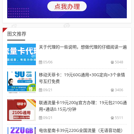
图文推荐
关于代理的一些说明，想做代理的仔细阅读一遍
05/06
5048
移动天菲卡：19元60G通用+30G定向+3个亲情
号互打免费
09/21
3406
联通流量卡19元200g官方办理：19元包210G通
用+通话0.15元/分钟
09/21
5511
电信星南卡39元220G全国流量（无语音功能）