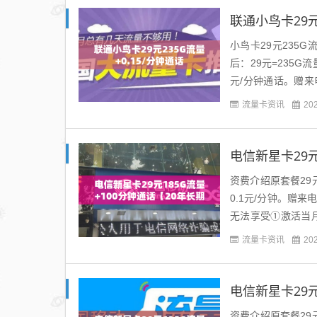
联通小鸟卡29元
小鸟卡29元235G
后：29元=235G流
元/分钟通话。赠
充100元...
流量卡资讯
20
电信新星卡29元
资费介绍原套餐29元
0.1元/分钟。赠
无法享受①激活当
仅当月使用）②激活强
流量卡资讯
20
电信新星卡29元
资费介绍原套餐29元