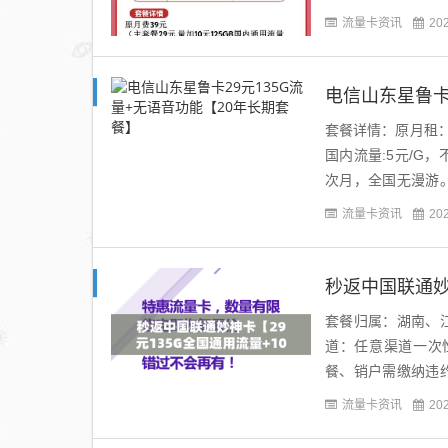
约：合约期24个...
流量卡资讯
20
电信山东星鲁卡
套餐详情：原月租：2
国内流量:5元/G
次月，全国无漫游
送体验金30元，首月
流量卡资讯
20
秒返中国联通妙
套餐归属：湖南、
道：任意渠道一次性
餐、销户需缴纳违约
取消合约后，在联通A
流量卡资讯
20