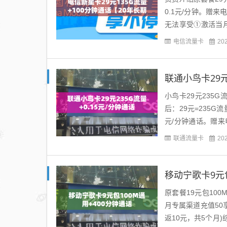
0.1元/分钟。赠
无法享受①激活当
仅当月使用）②激活强
电信流量卡
20
联通小鸟卡29元
小鸟卡29元235G
后：29元=235G流
元/分钟通话。赠
充100元...
联通流量卡
20
移动宁歌卡9元包
原套餐19元包100
月专属渠道充值50享
返10元，共5个月)