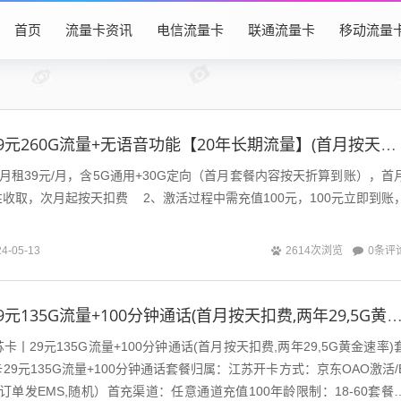
首页
流量卡资讯
电信流量卡
联通流量卡
移动流量
电信白马卡丨39元260G流量+无语音功能【20年长期流量】(首月按天折算,无语音功能,20年长期流量)
租39元/月，含5G通用+30G定向（首月套餐内容按天折算到账），首
收取，次月起按天扣费 2、激活过程中需充值100元，100元立即到账
0条评
24-05-13
2614次浏览
联通苏苏卡丨29元135G流量+100分钟通话(首月按天扣费,两年29,5G
丨29元135G流量+100分钟通话(首月按天扣费,两年29,5G黄金速率)
9元135G流量+100分钟通话套餐归属：江苏开卡方式：京东OAO激活/
订单发EMS,随机）首充渠道：任意通道充值100年龄限制：18-60套餐