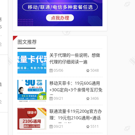
惠
5
首
图文推荐
论
关于代理的一些说明，想做
代理的仔细阅读一遍
05/06
5048
：
移动天菲卡：19元60G通用
值
+30G定向+3个亲情号互打免
费
费
09/21
3406
论
联通流量卡19元200g官方办
理：19元包210G通用+通话
0.15元/分钟
09/21
5511
：