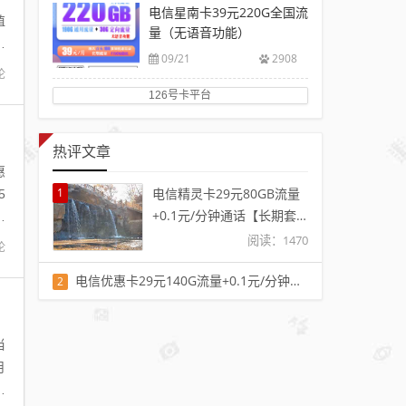
电信星南卡39元220G全国流
值
量（无语音功能）
费
09/21
2908
论
126号卡平台
热评文章
惠
1
电信精灵卡29元80GB流量
5
+0.1元/分钟通话【长期套
首
餐】【发全国】
阅读：1470
论
电信优惠卡29元140G流量+0.1元/分钟通话【长期套餐】【发全国】
2
阅读：1401
当
月
分