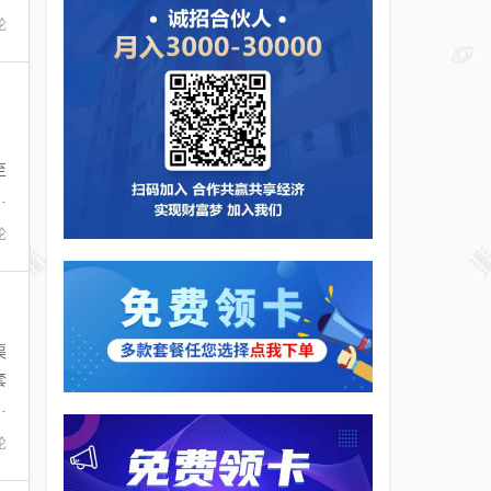
论
）
至
月
论
渠
套
金
论