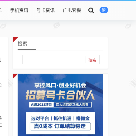
卡
手机资讯
号卡资讯
广电套餐
繁
搜索
月
，
论
黄金速率)
套
E
合