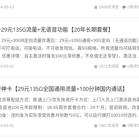
0条评
24-05-13
2469次浏览
29元135G流量+无语音功能【20年长期套餐】
9元=30GB定向流量优惠后：29元=105G通用+30G定向（无通话功能
，不可打电话，可接电话，不可收发短信。真5G网络，所有流量均可结转
。优惠详情：自主激活时强充100元享优惠，不充值无法享受1、激活当
套餐内容按天折...
0条评
24-05-01
1972次浏览
神卡【29元135G全国通用流量+100分钟国内通话】
江苏等配送方式：联通上门/京东快递开卡方式：上门人员上门激活首充
首充100元年龄限制：18-65周岁套餐合约：24个月；提前转网、改
金：违约金为实际享受优惠月份数*10元，可以自行拨打10010付违约
PP搜索”预约销户“按...
0条评
24-05-01
1967次浏览