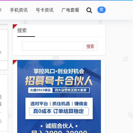
卡
手机资讯
号卡资讯
广电套餐
繁
搜索
于
免
性
，
论