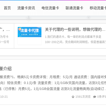
首页
流量卡资讯
电信流量卡
联通流量卡
移动流量
126号卡系统中心使用教程（推广，佣金，订单实时同步，物流追踪）
关于代理的一些说明，想做代理的仔细阅读一遍
是为号卡
1.我们的通讯卡，每一单的利润点都差不多是
每一位号
100~200之间，竞合期间利润稍低，但是普遍高
同行，这...
餐介绍
餐资费?1、畅爽5元卡资费详情：月租费：5元/月 通话资费：国内接听
单向）短信资费：0.1元/条 流量资费：1元/1GB/天国内流量，达到3元任
档（已停售）月费5元，1元/1GB全国流量 达到3元流量畅爽用(自动续订
.
0条评
-10-21
1591次浏览