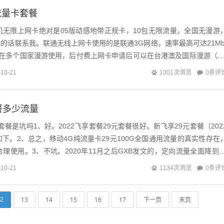
流量卡套餐
机无限上网卡绝对是05版动感地带正规卡，10包无限流量，全国无漫游
，要的话联系我。联通无线上网卡使用的是联通3G网络，速率最高可达21Mb
可在多个国家漫游使用，后付费上网卡申请后可以在台港澳及国际漫游（3
持）。无线的网卡，有...
0条评
-10-21
1001次浏览
餐多少流量
享套餐是坑吗1、好。2022飞享套餐29元套餐很好。新飞享29元套餐（202
下。2、总之，移动4G纯流量卡29元100G全国通用流量的真实性存在
理使用。3、不坑。2020年11月之后GXB发文的，定向流量全面降到3
是...
0条评
-10-21
1134次浏览
13
14
15
16
17
下一页
末页
2