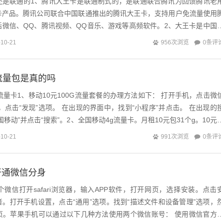
还是联通的1、腾讯大王卡是联通制式的，是联通联合腾讯为回馈腾讯老
卡产品。腾讯公司联合中国联通推出的腾讯大王卡，支持用户免流量使用
括微信、QQ、腾讯视频、QQ音乐、游戏等高频软件。2、大王卡是中国
款针对腾讯应用的定向流量优惠套餐...
0条评
-10-21
956次浏览
流量包是真的吗
流量卡1、移动10元100G流量套餐的办理方法如下： 打开手机，点击微
，点击“发现”选项。 在出现的界面中，找到“小程序”并点击。 在出现的
移动”并点击“搜索”。2、全国移动4g流量卡。月租10元包31个g。10元
...
0条评
-10-21
991次浏览
开通微信分身
微信打开safari浏览器，输入APP软件，打开网页，选择安装。点击
。打开手机设置，点击“通用”选项。找到“描述文件和设备管理”选项，
页。苹果手机可以通过以下几种方法使用两个微信账号： 使用微信官方