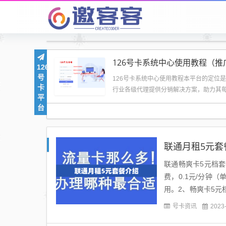
126
号
126号卡系统中心使用教程本平台的定位
卡
行业各级代理提供分销解决方案，助力其
平
卡行业的辛...
台
联通月租5元套
联通畅爽卡5元档套
费，0.1元/分钟（
用。2、畅爽卡5元
当日有效），0.1元..
号卡资讯
2023