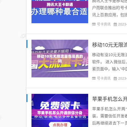
腾讯大王卡是移动
户而联合推出的号
讯上百款应用，包
通联合腾讯发布了一
号卡资讯
2023
移动10元无限
移动有没10元无限
软件。 进入微信后
索页面中，输入“中国
租可以随意消费10元(
号卡资讯
2023
苹果手机怎么
苹果手机怎么开两个
装，需要信任开发者
后再继续进去下一