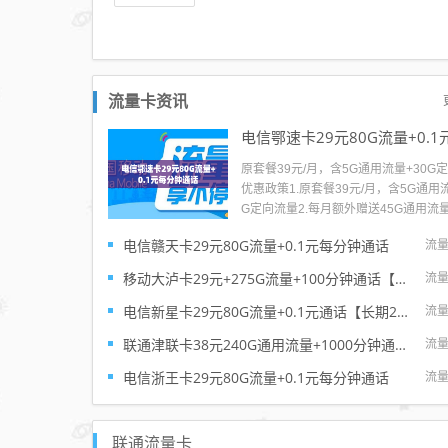
流量卡资讯
原套餐39元/月，含5G通用流量+30G
优惠政策1.原套餐39元/月，含5G通用流
G定向流量2.每月额外赠送45G通用流
效期12个月。激活后3个工作日到账（
电信赣天卡29元80G流量+0.1元每分钟通话
流
量按天折算）3.充50送50，本金立即
送50元分5个月返还，每个月返10元4.
移动大泸卡29元+275G流量+100分钟通话【只发上海市内】
流
月享40元体验金，体验金...
电信新星卡29元80G流量+0.1元通话【长期20年套餐】
流
联通津联卡38元240G通用流量+1000分钟通话【到期自动续约】
流
电信浙王卡29元80G流量+0.1元每分钟通话
流
联通流量卡