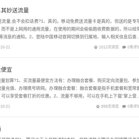
名其妙送流量
送流量,会不会扣话费?1、真的。移动免费送流量卡是真的，但送的是专
，而不是上网用的通用流量，在使用的期间会偷偷跑收费数据的，所以经
29等消息的通知。2、登陆中国移动官网切换到归属地、输入相关信息后查
也可以就近到移动自有营业厅...
0条评
-10-21
1012次浏览
量便宜
流量划算?1、买流量最便宜方法有：办理融合套餐、购买定向流量包、参
流量充值、办理携号转网。办理融合套餐：融合套餐是指手机套餐和宽带
，可以享受套餐打折的优惠。2、流量不够用，可以在手机上下载“掌上营
、“流量百宝箱”里优惠得买流...
0条评
-10-21
999次浏览
通