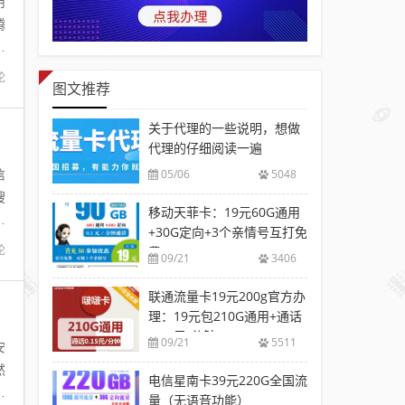
用
腾
联
论
图文推荐
关于代理的一些说明，想做
代理的仔细阅读一遍
05/06
5048
信
搜
移动天菲卡：19元60G通用
月
+30G定向+3个亲情号互打免
论
费
09/21
3406
联通流量卡19元200g官方办
理：19元包210G通用+通话
0.15元/分钟
09/21
5511
安
然
电信星南卡39元220G全国流
支
量（无语音功能）