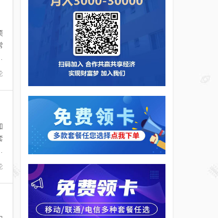
项
常
询
论
加
套
业
论