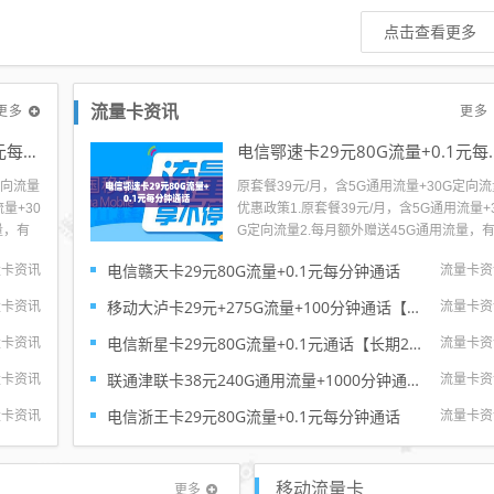
点击查看更多
更多
更多
流量卡资讯
电信鄂速卡29元80G流量+0.1元每分钟通话
电信鄂速卡29元8
定向流量
原套餐39元/月，含5G通用流量+30G定向
量+30
优惠政策1.原套餐39元/月，含5G通用流量+
量，有
G定向流量2.每月额外赠送45G通用流量，
首月流
效期12个月。激活后3个工作日到账（首月
电信赣天卡29元80G流量+0.1元每分钟通话
量卡资讯
流量卡资
到账，赠
量按天折算）3.充50送50，本金立即到账，
激活当
送50元分5个月返还，每个月返10元4.激活
移动大泸卡29元+275G流量+100分钟通话【只发上海市内】
量卡资讯
流量卡资
月享40元体验金，体验金...
电信新星卡29元80G流量+0.1元通话【长期20年套餐】
量卡资讯
流量卡资
联通津联卡38元240G通用流量+1000分钟通话【到期自动续约】
量卡资讯
流量卡资
电信浙王卡29元80G流量+0.1元每分钟通话
量卡资讯
流量卡资
更多
移动流量卡