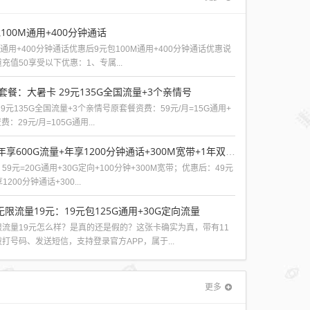
100M通用+400分钟通话
M通用+400分钟通话优惠后9元包100M通用+400分钟通话优惠说
值50享受以下优惠：1、专属...
套餐：大暑卡 29元135G全国流量+3个亲情号
9元135G全国流量+3个亲情号原套餐资费：59元/月=15G通用+
：29元/月=105G通用...
移动芒果卡49元年享600G流量+年享1200分钟通话+300M宽带+1年双视频会员
9元=20G通用+30G定向+100分钟+300M宽带；优惠后：49元
200分钟通话+300...
限流量19元：19元包125G通用+30G定向流量
流量19元怎么样？是真的还是假的？这张卡确实为真，带有11
打号码、发送短信，支持登录官方APP，属于...
更多