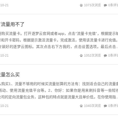
：打开微信，在主界面底...
0条评
-10-21
1073次浏览
有流量用不了
购买流量卡。打开逐梦云官网或者app，点击“流量卡充值”，根据提示
号和开卡密码，根据提示激活流量卡，完成激活，使用该流量卡进行充值
安装好的逐梦云图标。其次点击右下方我的，点击设置选项。最后点击
联网平台，具有高安全性专用物联...
0条评
-10-21
1052次浏览
流量怎么买
么购买1、流量不够用的时候买流量划算的方法有：找到适合自己的流量
活动、使用流量充值平台等。2、你好：如果你是用来刷抖音等一些短
公司的定向流量包业务，这种包的特点就是流量大且单价低。在你使用指
你的定向流量包内的流量。3、您可以...
0条评
-10-21
1040次浏览