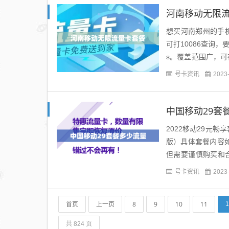
河南移动无限
想买河南郑州的手
可打10086查询
s。覆盖范围广，
预付费上网卡暂不支
号卡资讯
2023
中国移动29套
2022移动29元畅
版）具体套餐内容如
但需要谨慎购买和合
G。目前电信、移动都
号卡资讯
2023
首页
上一页
8
9
10
11
1
共 824 页