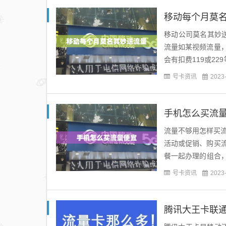
移动每个月莫
移动公司莫名其妙
流量如某视频流量
会有扣费119或2
您的账户收费明细。
号卡资讯
2023
手机怎么买流
流量不够用怎样买
活动或促销、购买
餐一起办理的组合
厅”，在“流量专区”
号卡资讯
2023
腾讯大王卡联