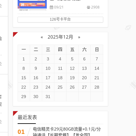
论
09/21
2908
126号卡平台
«
2025年12月
»
输
。
一
二
三
四
五
六
日
登
1
2
3
4
5
6
7
论
8
9
10
11
12
13
14
15
16
17
18
19
20
21
22
23
24
25
26
27
28
套
29
30
31
视
定
最近发表
论
电信精灵卡29元80GB流量+0.1元/分
01
钟通话【长期套餐】【发全国】