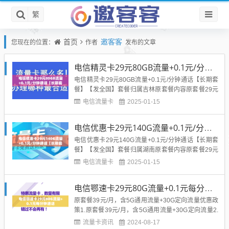
繁
首页
邀客客
您现在的位置：
作者
发布的文章
电信精灵卡29元80GB流量+0.1元/分钟通话【长期套餐】【发全国】
电信精灵卡29元80GB流量+0.1元/分钟通话【长期套
餐】【发全国】套餐归属吉林原套餐内容原套餐29元
30G定向，首月免费套餐外及其他业务资费，国内语
电信流量卡
2025-01-15
音拨打0.1元/分钟，短信0.1元/条，国内流量5元/G
B，赠送来显优惠套餐激活首充50元享受优惠1、激活
电信优惠卡29元140G流量+0.1元/分钟通话【长期套餐】【发全国】
首月赠送30元话费，(赠款仅入网当月有效)...
电信优惠卡29元140G流量+0.1元/分钟通话【长期套
餐】【发全国】套餐归属湖南原套餐内容原套餐29元
30G定向，首月按天折算套餐外及其他业务资费，国
电信流量卡
2025-01-15
内语音拨打0.1元/分钟，短信0.1元/条，国内流量5元/
GB，赠送来显。优惠套餐激活首充100元享受优惠
电信鄂速卡29元80G流量+0.1元每分钟通话
1、激活首充100元话费立即到账;2、激活...
原套餐39元/月，含5G通用流量+30G定向流量优惠政
策1.原套餐39元/月，含5G通用流量+30G定向流量2.
每月额外赠送45G通用流量，有效期12个月。激活后
流量卡资讯
2024-08-17